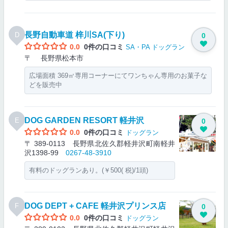
長野自動車道 梓川SA(下り)
D
0
0.0
0件の口コミ
SA・PA
ドッグラン
〒 長野県松本市
広場面積 369㎡専用コーナーにてワンちゃん専用のお菓子な
どを販売中
DOG GARDEN RESORT 軽井沢
E
0
0.0
0件の口コミ
ドッグラン
〒 389-0113 長野県北佐久郡軽井沢町南軽井
沢1398-99
0267-48-3910
有料のドッグランあり。(￥500( 税)/1頭)
DOG DEPT + CAFE 軽井沢プリンス店
F
0
0.0
0件の口コミ
ドッグラン