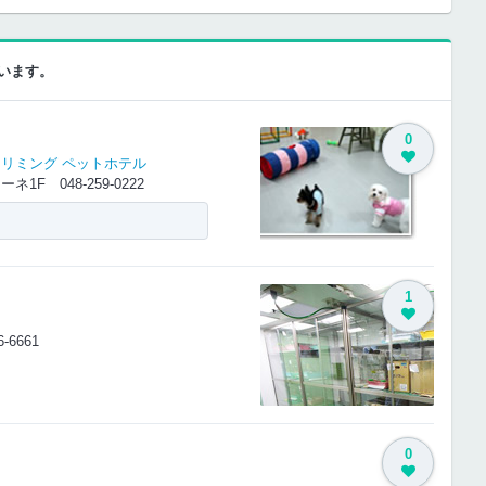
ています。
0
トリミング
ペットホテル
シオーネ1F
048-259-0222
1
6-6661
0