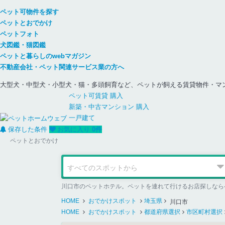
ペット可物件を探す
ペットとおでかけ
ペットフォト
犬図鑑・猫図鑑
ペットと暮らしのwebマガジン
不動産会社・ペット関連サービス業の方へ
大型犬・中型犬・小型犬・猫・多頭飼育など、ペットが飼える賃貸物件・マ
ペット可
賃貸
購入
新築・中古
マンション
購入
一戸建て
保存した条件
お気に入り
0
件
ペットとおでかけ
川口市のペットホテル。ペットを連れて行けるお店探しなら
HOME
おでかけスポット
埼玉県
川口市
HOME
おでかけスポット
都道府県選択
市区町村選択