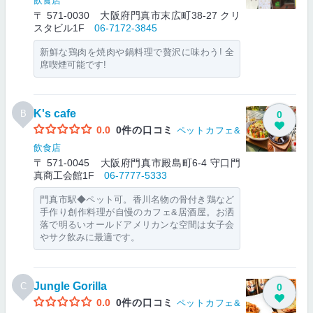
飲食店
〒 571-0030 大阪府門真市末広町38-27 クリ
スタビル1F
06-7172-3845
新鮮な鶏肉を焼肉や鍋料理で贅沢に味わう! 全
席喫煙可能です!
K's cafe
B
0
0.0
0件の口コミ
ペットカフェ&
飲食店
〒 571-0045 大阪府門真市殿島町6-4 守口門
真商工会館1F
06-7777-5333
門真市駅◆ペット可。香川名物の骨付き鶏など
手作り創作料理が自慢のカフェ&居酒屋。お洒
落で明るいオールドアメリカンな空間は女子会
やサク飲みに最適です。
Jungle Gorilla
C
0
0.0
0件の口コミ
ペットカフェ&