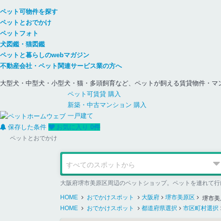
ペット可物件を探す
ペットとおでかけ
ペットフォト
犬図鑑・猫図鑑
ペットと暮らしのwebマガジン
不動産会社・ペット関連サービス業の方へ
大型犬・中型犬・小型犬・猫・多頭飼育など、ペットが飼える賃貸物件・マ
ペット可
賃貸
購入
新築・中古
マンション
購入
一戸建て
保存した条件
お気に入り
0
件
ペットとおでかけ
大阪府堺市美原区周辺のペットショップ。ペットを連れて行
HOME
おでかけスポット
大阪府
堺市美原区
堺市美
HOME
おでかけスポット
都道府県選択
市区町村選択