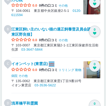
0
0.0
0件の口コミ
その他
〒 104-0061 東京都中央区銀座2-5-1
0120-
611594
江東区飼い主のいない猫の適正飼養普及員会議【江
B
0
東区野良猫】
0.0
0件の口コミ
その他
〒 103-0007 東京都江東区東陽2-1-1江東区保健所生活衛
生課
03-3647-5844
イオンペット(東雲店)
C
0
0.0
0件の口コミ
トリミング
動物
病院
その他
〒 135-0062 東京都江東区東雲1丁目9番10号
イオン東雲店
03-3536-5622
浅草橋平和霊園
D
0