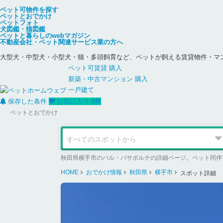
ペット可物件を探す
ペットとおでかけ
ペットフォト
犬図鑑・猫図鑑
ペットと暮らしのwebマガジン
不動産会社・ペット関連サービス業の方へ
大型犬・中型犬・小型犬・猫・多頭飼育など、ペットが飼える賃貸物件・マ
ペット可
賃貸
購入
新築・中古
マンション
購入
一戸建て
保存した条件
お気に入り
0
件
ペットとおでかけ
秋田県横手市のバル・パサポルテの詳細ページ。ペット同伴
HOME
おでかけ情報
秋田県
横手市
スポット詳細