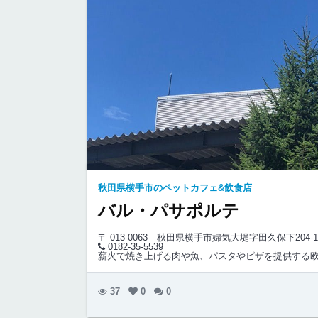
秋田県横手市のペットカフェ&飲食店
バル・パサポルテ
〒 013-0063
秋田県横手市婦気大堤字田久保下204-1
0182-35-5539
薪火で焼き上げる肉や魚、パスタやピザを提供する
37
0
0