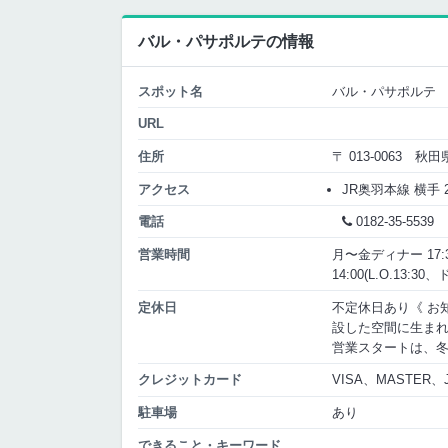
バル・パサポルテの情報
スポット名
バル・パサポルテ
URL
住所
〒 013-0063 
アクセス
JR奥羽本線 横手 
電話
0182-35-5539
営業時間
月〜金ディナー 17:30
14:00(L.O.13:30
定休日
不定休日あり《 お
設した空間に生まれ
営業スタートは、
クレジットカード
VISA、MASTER、
駐車場
あり
できること・キーワード