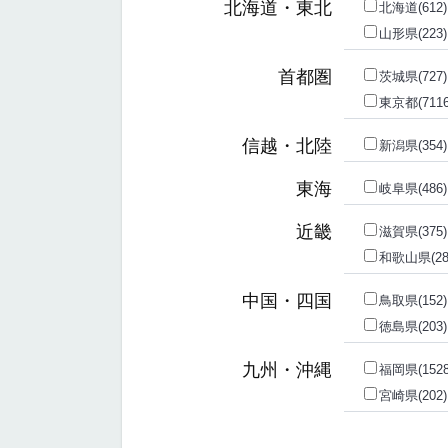
北海道・東北
北海道(612)
山形県(223)
首都圏
茨城県(727)
東京都(7116
信越・北陸
新潟県(354)
東海
岐阜県(486)
近畿
滋賀県(375)
和歌山県(28
中国・四国
鳥取県(152)
徳島県(203)
九州・沖縄
福岡県(1528
宮崎県(202)