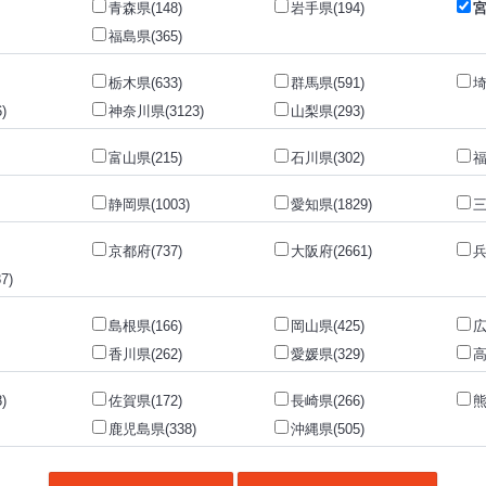
青森県(148)
岩手県(194)
宮
福島県(365)
栃木県(633)
群馬県(591)
埼
)
神奈川県(3123)
山梨県(293)
富山県(215)
石川県(302)
福
静岡県(1003)
愛知県(1829)
三
京都府(737)
大阪府(2661)
兵
7)
島根県(166)
岡山県(425)
広
香川県(262)
愛媛県(329)
高
)
佐賀県(172)
長崎県(266)
熊
鹿児島県(338)
沖縄県(505)