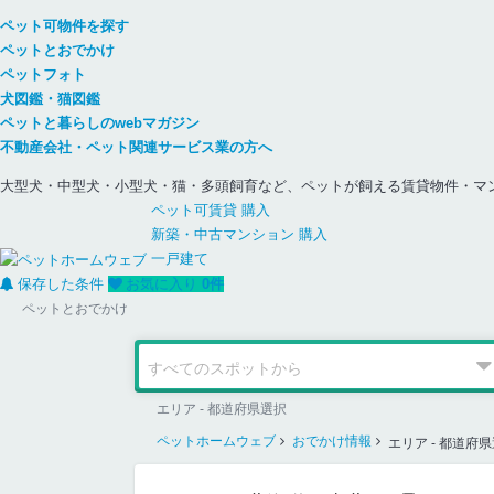
ペット可物件を探す
ペットとおでかけ
ペットフォト
犬図鑑・猫図鑑
ペットと暮らしのwebマガジン
不動産会社・ペット関連サービス業の方へ
大型犬・中型犬・小型犬・猫・多頭飼育など、ペットが飼える賃貸物件・マ
ペット可
賃貸
購入
新築・中古
マンション
購入
一戸建て
保存した条件
お気に入り
0
件
ペットとおでかけ
エリア - 都道府県選択
ペットホームウェブ
おでかけ情報
エリア - 都道府