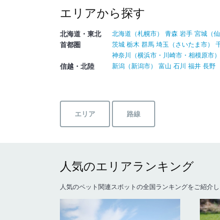
エリアから探す
北海道・東北
北海道
（
札幌市
）
青森
岩手
宮城
（
仙
首都圏
茨城
栃木
群馬
埼玉
（
さいたま市
）
神奈川
（
横浜市
・
川崎市
・
相模原市
信越・北陸
新潟
（
新潟市
）
富山
石川
福井
長野
エリア
路線
人気のエリアランキング
人気のペット関連スポットの全国ランキングをご紹介し