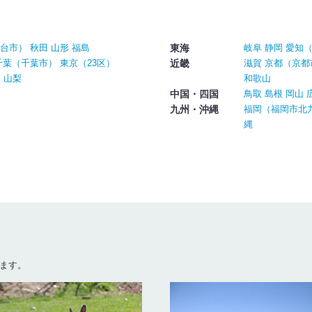
台市
）
秋田
山形
福島
東海
岐阜
静岡
愛知
千葉
（
千葉市
）
東京
（
23区
）
近畿
滋賀
京都
（
京都
）
山梨
和歌山
中国・四国
鳥取
島根
岡山
九州・沖縄
福岡
（
福岡市
北
縄
ます。