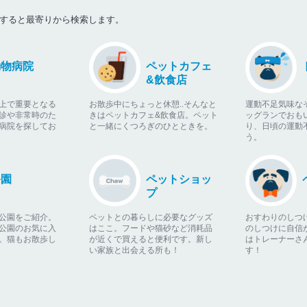
すると最寄りから検索します。
動物病院
ペットカフェ
&飲食店
上で重要となる
お散歩中にちょっと休憩..そんなと
運動不足気味な
診や非常時のた
きはペットカフェ&飲食店。ペット
ッグランでおも
病院を探してお
と一緒にくつろぎのひとときを。
り、日頃の運動
う。
公園
ペットショッ
プ
公園をご紹介。
ペットとの暮らしに必要なグッズ
おすわりのしつ
公園のお気に入
はここ。フードや猫砂など消耗品
のしつけに自信
。猫もお散歩し
が近くで買えると便利です。新し
はトレーナーさ
い家族と出会える所も！
す！