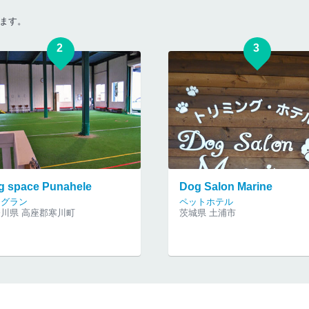
ます。
2
3
g space Punahele
Dog Salon Marine
ッグラン
ペットホテル
川県 高座郡寒川町
茨城県 土浦市