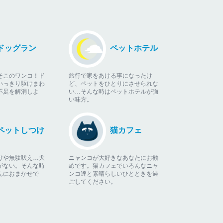
ドッグラン
ペットホテル
そこのワンコ！ド
旅行で家をあける事になったけ
いっきり駆けまわ
ど、ペットをひとりにさせられな
不足を解消しよ
い…そんな時はペットホテルが強
い味方。
ペットしつけ
猫カフェ
けや無駄吠え…犬
ニャンコが大好きなあなたにお勧
がない。そんな時
めです。猫カフェでいろんなニャ
んにおまかせで
ンコ達と素晴らしいひとときを過
ごしてください。