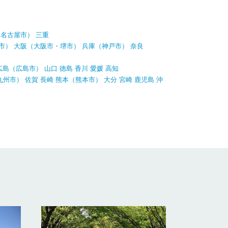
（
名古屋市
）
三重
市
）
大阪
（
大阪市
・
堺市
）
兵庫
（
神戸市
）
奈良
広島
（
広島市
）
山口
徳島
香川
愛媛
高知
九州市
）
佐賀
長崎
熊本
（
熊本市
）
大分
宮崎
鹿児島
沖