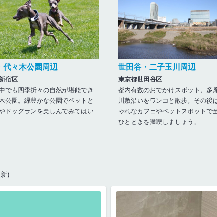
・代々木公園周辺
世田谷・二子玉川周辺
新宿区
東京都世田谷区
中でも四季折々の自然が堪能でき
都内有数のおでかけスポット。多
木公園。緑豊かな公園でペットと
川敷沿いをワンコと散歩。その後
やドッグランを楽しんでみてはい
ゃれなカフェやペットスポットで
ひとときを満喫しましょう。
更新)