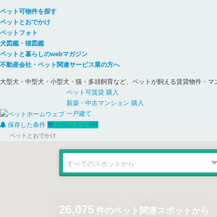
ペット可物件を探す
ペットとおでかけ
ペットフォト
犬図鑑・猫図鑑
ペットと暮らしのwebマガジン
不動産会社・ペット関連サービス業の方へ
大型犬・中型犬・小型犬・猫・多頭飼育など、ペットが飼える賃貸物件・マ
ペット可
賃貸
購入
新築・中古
マンション
購入
一戸建て
保存した条件
お気に入り
0
件
ペットとおでかけ
26,075
件のペット関連スポットから