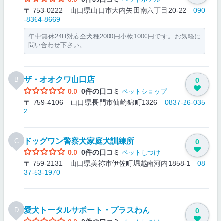
〒 753-0222 山口県山口市大内矢田南六丁目20-22
090
-8364-8669
年中無休24H対応全犬種2000円小物1000円です。お気軽に
問い合わせ下さい。
ザ・オオクワ山口店
B
0
0.0
0件の口コミ
ペットショップ
〒 759-4106 山口県長門市仙崎錦町1326
0837-26-035
2
ドッグワン警察犬家庭犬訓練所
C
0
0.0
0件の口コミ
ペットしつけ
〒 759-2131 山口県美祢市伊佐町堀越南河内1858-1
08
37-53-1970
愛犬トータルサポート・プラスわん
D
0