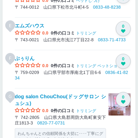
0.0
0件の口コミ
ペットしつけ
〒 744-0012 山口県下松市北斗町4-5
0833-48-8238
エムズハウス
E
0
0.0
0件の口コミ
トリミング
〒 743-0021 山口県光市浅江7丁目22-8
0833-71-4733
ぷぅりん
F
0
0.0
0件の口コミ
トリミング
ペットショップ
〒 759-0209 山口県宇部市厚南北1丁目6-6
0836-41-82
34
dog salon ChouChou(ドッグサロン シ
G
0
ュシュ)
0.0
0件の口コミ
トリミング
〒 742-2805 山口県大島郡周防大島町東安下
庄1813-3
0820-77-0731
わんちゃんとの信頼関係を大切に‥‥丁寧にグ