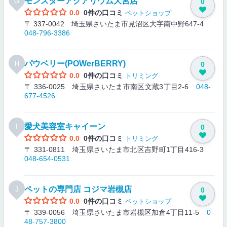
モンスターアクアリウム大宮店
G
0
0.0
0件の口コミ
ペットショップ
〒 337-0042 埼玉県さいたま市見沼区大字南中野647-4
048-796-3386
パウベリー(POWerBERRY)
H
0
0.0
0件の口コミ
トリミング
〒 336-0025 埼玉県さいたま市南区文蔵3丁目2-6
048-
677-4526
愛犬美容室キャイーン
I
0
0.0
0件の口コミ
トリミング
〒 331-0811 埼玉県さいたま市北区吉野町1丁目416-3
048-654-0531
ペットの専門店 コジマ岩槻店
J
0
0.0
0件の口コミ
ペットショップ
〒 339-0056 埼玉県さいたま市岩槻区加倉4丁目11-5
0
48-757-3800