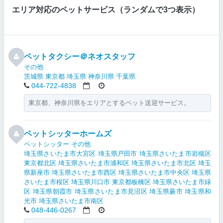
エリア対応のペットサービス（ランダムで3つ表示）
ペットタクシー＠ネオスタッフ
その他
茨城県
東京都
埼玉県
神奈川県
千葉県
044-722-4838
東京都、神奈川県をエリアとするペット送迎サービス。
ペットシッターホームズ
ペットシッター
その他
埼玉県さいたま市大宮区
埼玉県戸田市
埼玉県さいたま市岩槻区
東京都北区
埼玉県さいたま市浦和区
埼玉県さいたま市北区
埼玉
県新座市
埼玉県さいたま市西区
埼玉県さいたま市中央区
埼玉県
さいたま市桜区
埼玉県川口市
東京都板橋区
埼玉県さいたま市緑
区
埼玉県朝霞市
埼玉県さいたま市見沼区
埼玉県蕨市
埼玉県和
光市
埼玉県さいたま市南区
048-446-0267