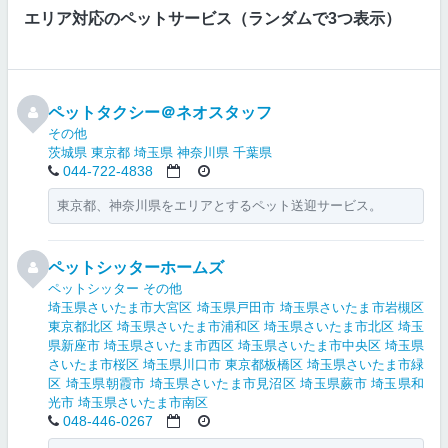
エリア対応のペットサービス（ランダムで3つ表示）
ペットタクシー＠ネオスタッフ
その他
茨城県
東京都
埼玉県
神奈川県
千葉県
044-722-4838
東京都、神奈川県をエリアとするペット送迎サービス。
ペットシッターホームズ
ペットシッター
その他
埼玉県さいたま市大宮区
埼玉県戸田市
埼玉県さいたま市岩槻区
東京都北区
埼玉県さいたま市浦和区
埼玉県さいたま市北区
埼玉
県新座市
埼玉県さいたま市西区
埼玉県さいたま市中央区
埼玉県
さいたま市桜区
埼玉県川口市
東京都板橋区
埼玉県さいたま市緑
区
埼玉県朝霞市
埼玉県さいたま市見沼区
埼玉県蕨市
埼玉県和
光市
埼玉県さいたま市南区
048-446-0267