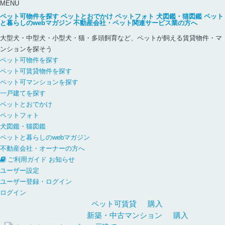
MENU
ペット可物件を探す
ペットとおでかけ
ペットフォト
犬図鑑・猫図鑑
ペット
と暮らしのwebマガジン
不動産会社・ペット関連サービス業の方へ
大型犬・中型犬・小型犬・猫・多頭飼育など、ペットが飼える賃貸物件・マ
ンションを探そう
ペット可物件を探す
ペット可賃貸物件を探す
ペット可マンションを探す
一戸建てを探す
ペットとおでかけ
ペットフォト
犬図鑑・猫図鑑
ペットと暮らしのwebマガジン
不動産会社・オーナーの方へ
ご利用ガイド
お知らせ
ユーザー設定
ユーザー登録・ログイン
ログイン
ペット可
賃貸
購入
新築・中古
マンション
購入