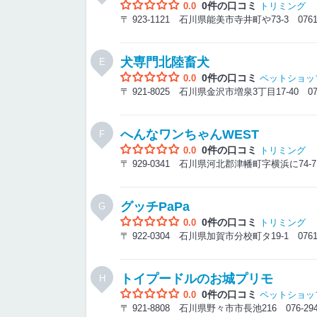
0件の口コミ
0.0
トリミング
〒 923-1121 石川県能美市寺井町や73-3
0761
犬専門北陸畜犬
E
0件の口コミ
0.0
ペットショッ
〒 921-8025 石川県金沢市増泉3丁目17-40
07
へんなワンちゃんWEST
F
0件の口コミ
0.0
トリミング
〒 929-0341 石川県河北郡津幡町字横浜に74
グッチPaPa
G
0件の口コミ
0.0
トリミング
〒 922-0304 石川県加賀市分校町タ19-1
0761
トイプードルのお城プリモ
H
0件の口コミ
0.0
ペットショッ
〒 921-8808 石川県野々市市長池216
076-29