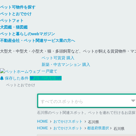
ペット可物件を探す
ペットとおでかけ
ペットフォト
犬図鑑・猫図鑑
ペットと暮らしのwebマガジン
不動産会社・ペット関連サービス業の方へ
大型犬・中型犬・小型犬・猫・多頭飼育など、ペットが飼える賃貸物件・マ
ペット可
賃貸
購入
新築・中古
マンション
購入
一戸建て
保存した条件
お気に入り
0
件
ペットとおでかけ
石川県のペット関連スポット。ペットを連れて行けるお店探
HOME
おでかけスポット
石川県
HOME
おでかけスポット
都道府県選択
石川県