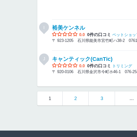
裕美ケンネル
I
0件の口コミ
0.0
ペットショッ
〒 923-1205 石川県能美市宮竹町ハ38-2
0761
キャンティック(CanTic)
J
0件の口コミ
0.0
トリミング
〒 920-0106 石川県金沢市今町ホ46-1
076-25
1
2
3
…