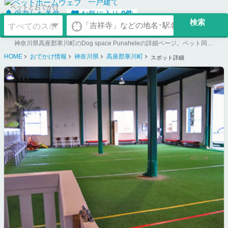
一戸建て
ペットとおでかけ
保存した条件
お気に入り
0
件
神奈川県高座郡寒川町のDog space Punaheleの詳細ページ。ペット同伴可のお店探しならペットホームウェブ。ペット可賃貸のお部屋探し、ペット可マンション購入のご検討時にもご利用ください。
HOME
おでかけ情報
神奈川県
高座郡寒川町
スポット詳細