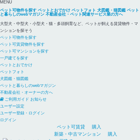
MENU
ペット可物件を探す
ペットとおでかけ
ペットフォト
犬図鑑・猫図鑑
ペット
と暮らしのwebマガジン
不動産会社・ペット関連サービス業の方へ
大型犬・中型犬・小型犬・猫・多頭飼育など、ペットが飼える賃貸物件・マ
ンションを探そう
ペット可物件を探す
ペット可賃貸物件を探す
ペット可マンションを探す
一戸建てを探す
ペットとおでかけ
ペットフォト
犬図鑑・猫図鑑
ペットと暮らしのwebマガジン
不動産会社・オーナーの方へ
ご利用ガイド
お知らせ
ユーザー設定
ユーザー登録・ログイン
ログイン
ペット可
賃貸
購入
新築・中古
マンション
購入