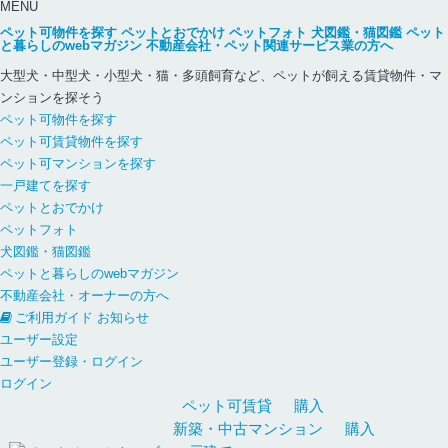
MENU
ペット可物件を探す
ペットとおでかけ
ペットフォト
犬図鑑・猫図鑑
ペット
と暮らしのwebマガジン
不動産会社・ペット関連サービス業の方へ
大型犬・中型犬・小型犬・猫・多頭飼育など、ペットが飼える賃貸物件・マ
ンションを探そう
ペット可物件を探す
ペット可賃貸物件を探す
ペット可マンションを探す
一戸建てを探す
ペットとおでかけ
ペットフォト
犬図鑑・猫図鑑
ペットと暮らしのwebマガジン
不動産会社・オーナーの方へ
ご利用ガイド
お知らせ
ユーザー設定
ユーザー登録・ログイン
ログイン
ペット可
賃貸
購入
新築・中古
マンション
購入