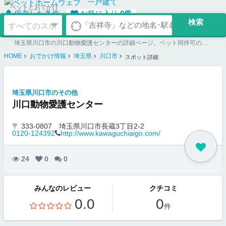
一戸建て
ペットとおでかけ
保存した条件
お気に入り
0
件
埼玉県川口市の川口動物愛護センターの詳細ページ。ペット同伴可のお店探しならペットホームウェブ。ペット可賃貸のお部屋探し、ペット可マンション購入のご検討時にもご利用ください。
HOME
おでかけ情報
埼玉県
川口市
スポット詳細
埼玉県川口市のその他
川口動物愛護センター
〒 333-0807
埼玉県川口市長蔵3丁目2-2
0120-124392
http://www.kawaguchiaigo.com/
24
0
0
みんなのレビュー
クチコミ
0.0
0
件