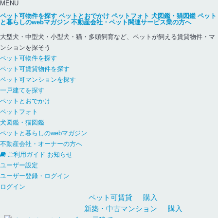
MENU
ペット可物件を探す
ペットとおでかけ
ペットフォト
犬図鑑・猫図鑑
ペット
と暮らしのwebマガジン
不動産会社・ペット関連サービス業の方へ
大型犬・中型犬・小型犬・猫・多頭飼育など、ペットが飼える賃貸物件・マ
ンションを探そう
ペット可物件を探す
ペット可賃貸物件を探す
ペット可マンションを探す
一戸建てを探す
ペットとおでかけ
ペットフォト
犬図鑑・猫図鑑
ペットと暮らしのwebマガジン
不動産会社・オーナーの方へ
ご利用ガイド
お知らせ
ユーザー設定
ユーザー登録・ログイン
ログイン
ペット可
賃貸
購入
新築・中古
マンション
購入