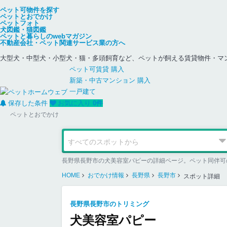
ペット可物件を探す
ペットとおでかけ
ペットフォト
犬図鑑・猫図鑑
ペットと暮らしのwebマガジン
不動産会社・ペット関連サービス業の方へ
大型犬・中型犬・小型犬・猫・多頭飼育など、ペットが飼える賃貸物件・マ
ペット可
賃貸
購入
新築・中古
マンション
購入
一戸建て
保存した条件
お気に入り
0
件
ペットとおでかけ
長野県長野市の犬美容室パピーの詳細ページ。ペット同伴可
HOME
おでかけ情報
長野県
長野市
スポット詳細
長野県長野市のトリミング
犬美容室パピー