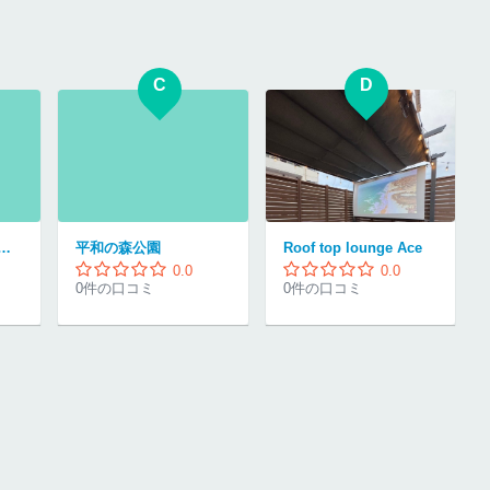
C
D
ーペットクリニック
平和の森公園
Roof top lounge Ace
0.0
0.0
0件の口コミ
0件の口コミ