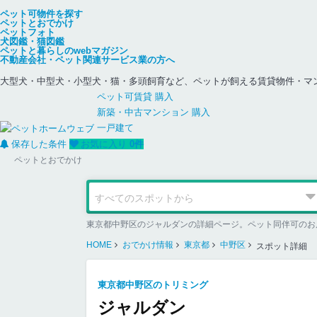
ペット可物件を探す
ペットとおでかけ
ペットフォト
犬図鑑・猫図鑑
ペットと暮らしのwebマガジン
不動産会社・ペット関連サービス業の方へ
大型犬・中型犬・小型犬・猫・多頭飼育など、ペットが飼える賃貸物件・マ
ペット可
賃貸
購入
新築・中古
マンション
購入
一戸建て
保存した条件
お気に入り
0
件
ペットとおでかけ
東京都中野区のジャルダンの詳細ページ。ペット同伴可のお
HOME
おでかけ情報
東京都
中野区
スポット詳細
東京都中野区のトリミング
ジャルダン