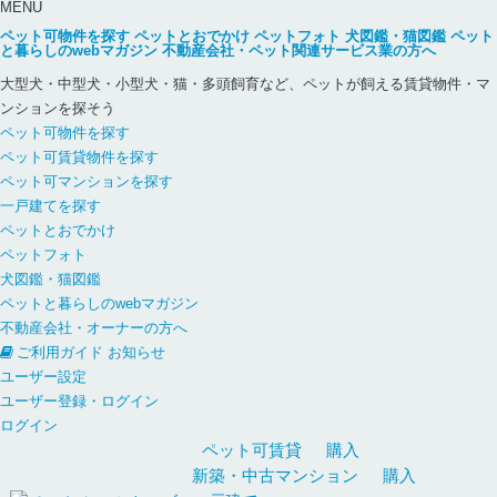
MENU
ペット可物件を探す
ペットとおでかけ
ペットフォト
犬図鑑・猫図鑑
ペット
と暮らしのwebマガジン
不動産会社・ペット関連サービス業の方へ
大型犬・中型犬・小型犬・猫・多頭飼育など、ペットが飼える賃貸物件・マ
ンションを探そう
ペット可物件を探す
ペット可賃貸物件を探す
ペット可マンションを探す
一戸建てを探す
ペットとおでかけ
ペットフォト
犬図鑑・猫図鑑
ペットと暮らしのwebマガジン
不動産会社・オーナーの方へ
ご利用ガイド
お知らせ
ユーザー設定
ユーザー登録・ログイン
ログイン
ペット可
賃貸
購入
新築・中古
マンション
購入