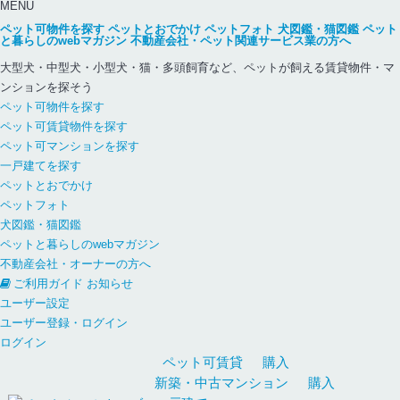
MENU
ペット可物件を探す
ペットとおでかけ
ペットフォト
犬図鑑・猫図鑑
ペット
と暮らしのwebマガジン
不動産会社・ペット関連サービス業の方へ
大型犬・中型犬・小型犬・猫・多頭飼育など、ペットが飼える賃貸物件・マ
ンションを探そう
ペット可物件を探す
ペット可賃貸物件を探す
ペット可マンションを探す
一戸建てを探す
ペットとおでかけ
ペットフォト
犬図鑑・猫図鑑
ペットと暮らしのwebマガジン
不動産会社・オーナーの方へ
ご利用ガイド
お知らせ
ユーザー設定
ユーザー登録・ログイン
ログイン
ペット可
賃貸
購入
新築・中古
マンション
購入