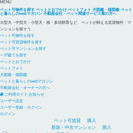
MENU
ペット可物件を探す
ペットとおでかけ
ペットフォト
犬図鑑・猫図鑑
ペット
と暮らしのwebマガジン
不動産会社・ペット関連サービス業の方へ
大型犬・中型犬・小型犬・猫・多頭飼育など、ペットが飼える賃貸物件・マ
ンションを探そう
ペット可物件を探す
ペット可賃貸物件を探す
ペット可マンションを探す
一戸建てを探す
ペットとおでかけ
ペットフォト
犬図鑑・猫図鑑
ペットと暮らしのwebマガジン
不動産会社・オーナーの方へ
ご利用ガイド
お知らせ
ユーザー設定
ユーザー登録・ログイン
ログイン
ペット可
賃貸
購入
新築・中古
マンション
購入