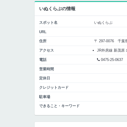
いぬくらぶの情報
スポット名
いぬくらぶ
URL
住所
〒 297-0076 千
アクセス
JR外房線 新茂原 出
電話
0475-25-0637
営業時間
定休日
クレジットカード
駐車場
できること・キーワード