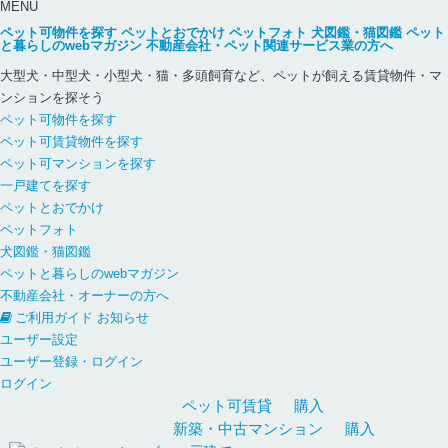
MENU
ペット可物件を探す
ペットとおでかけ
ペットフォト
犬図鑑・猫図鑑
ペット
と暮らしのwebマガジン
不動産会社・ペット関連サービス業の方へ
大型犬・中型犬・小型犬・猫・多頭飼育など、ペットが飼える賃貸物件・マ
ンションを探そう
ペット可物件を探す
ペット可賃貸物件を探す
ペット可マンションを探す
一戸建てを探す
ペットとおでかけ
ペットフォト
犬図鑑・猫図鑑
ペットと暮らしのwebマガジン
不動産会社・オーナーの方へ
ご利用ガイド
お知らせ
ユーザー設定
ユーザー登録・ログイン
ログイン
ペット可
賃貸
購入
新築・中古
マンション
購入