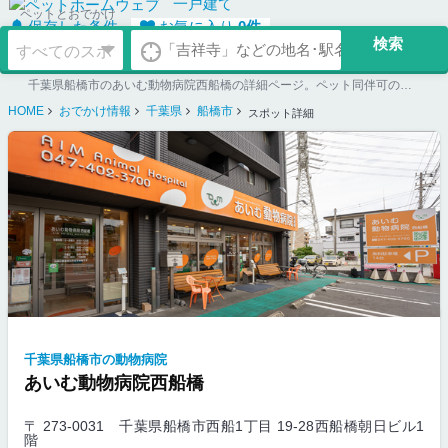
一戸建て
ペットとおでかけ
保存した条件
お気に入り
0
件
千葉県船橋市のあいむ動物病院西船橋の詳細ページ。ペット同伴可のお店探しならペットホームウェブ。ペット可賃貸のお部屋探し、ペット可マンション購入のご検討時にもご利用ください。
HOME
おでかけ情報
千葉県
船橋市
スポット詳細
千葉県船橋市の動物病院
あいむ動物病院西船橋
〒 273-0031
千葉県船橋市西船1丁目 19-28西船橋朝日ビル1
階