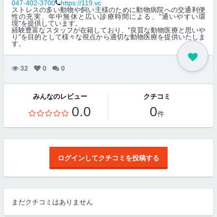
047-402-3700
https://119.vc
ストレスの多い動物や飼い主様のために動物病院への交通利便
性の充実、年中無休と広い診療時間による、"通いやすい環
境"を提供しています。
経験豊富なスタッフが在籍しており、"良質な動物医療と思いや
り"を目的として様々な視点から適切な動物医療を提供いたしま
す。
32
0
0
みんなのレビュー
クチコミ
0.0
0
件
ログインしてクチコミを投稿する
まだクチコミはありません