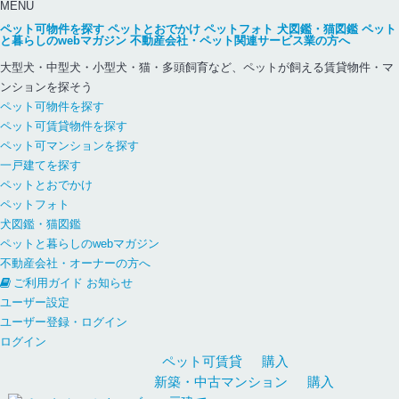
MENU
ペット可物件を探す
ペットとおでかけ
ペットフォト
犬図鑑・猫図鑑
ペット
と暮らしのwebマガジン
不動産会社・ペット関連サービス業の方へ
大型犬・中型犬・小型犬・猫・多頭飼育など、ペットが飼える賃貸物件・マ
ンションを探そう
ペット可物件を探す
ペット可賃貸物件を探す
ペット可マンションを探す
一戸建てを探す
ペットとおでかけ
ペットフォト
犬図鑑・猫図鑑
ペットと暮らしのwebマガジン
不動産会社・オーナーの方へ
ご利用ガイド
お知らせ
ユーザー設定
ユーザー登録・ログイン
ログイン
ペット可
賃貸
購入
新築・中古
マンション
購入