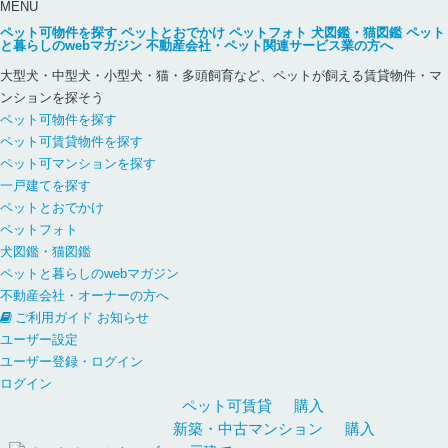
MENU
ペット可物件を探す
ペットとおでかけ
ペットフォト
犬図鑑・猫図鑑
ペット
と暮らしのwebマガジン
不動産会社・ペット関連サービス業の方へ
大型犬・中型犬・小型犬・猫・多頭飼育など、ペットが飼える賃貸物件・マ
ンションを探そう
ペット可物件を探す
ペット可賃貸物件を探す
ペット可マンションを探す
一戸建てを探す
ペットとおでかけ
ペットフォト
犬図鑑・猫図鑑
ペットと暮らしのwebマガジン
不動産会社・オーナーの方へ
ご利用ガイド
お知らせ
ユーザー設定
ユーザー登録・ログイン
ログイン
ペット可
賃貸
購入
新築・中古
マンション
購入