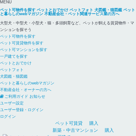
MENU
ペット可物件を探す
ペットとおでかけ
ペットフォト
犬図鑑・猫図鑑
ペット
と暮らしのwebマガジン
不動産会社・ペット関連サービス業の方へ
大型犬・中型犬・小型犬・猫・多頭飼育など、ペットが飼える賃貸物件・マ
ンションを探そう
ペット可物件を探す
ペット可賃貸物件を探す
ペット可マンションを探す
一戸建てを探す
ペットとおでかけ
ペットフォト
犬図鑑・猫図鑑
ペットと暮らしのwebマガジン
不動産会社・オーナーの方へ
ご利用ガイド
お知らせ
ユーザー設定
ユーザー登録・ログイン
ログイン
ペット可
賃貸
購入
新築・中古
マンション
購入