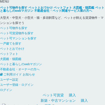
MENU
ペット可物件を探す
ペットとおでかけ
ペットフォト
犬図鑑・猫図鑑
ペット
と暮らしのwebマガジン
不動産会社・ペット関連サービス業の方へ
大型犬・中型犬・小型犬・猫・多頭飼育など、ペットが飼える賃貸物件・マ
ンションを探そう
ペット可物件を探す
ペット可賃貸物件を探す
ペット可マンションを探す
一戸建てを探す
ペットとおでかけ
ペットフォト
犬図鑑・猫図鑑
ペットと暮らしのwebマガジン
不動産会社・オーナーの方へ
ご利用ガイド
お知らせ
ユーザー設定
ユーザー登録・ログイン
ログイン
ペット可
賃貸
購入
新築・中古
マンション
購入