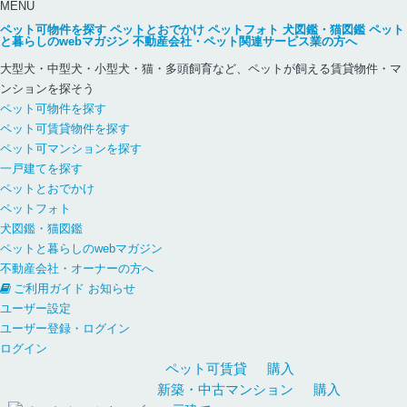
MENU
ペット可物件を探す
ペットとおでかけ
ペットフォト
犬図鑑・猫図鑑
ペット
と暮らしのwebマガジン
不動産会社・ペット関連サービス業の方へ
大型犬・中型犬・小型犬・猫・多頭飼育など、ペットが飼える賃貸物件・マ
ンションを探そう
ペット可物件を探す
ペット可賃貸物件を探す
ペット可マンションを探す
一戸建てを探す
ペットとおでかけ
ペットフォト
犬図鑑・猫図鑑
ペットと暮らしのwebマガジン
不動産会社・オーナーの方へ
ご利用ガイド
お知らせ
ユーザー設定
ユーザー登録・ログイン
ログイン
ペット可
賃貸
購入
新築・中古
マンション
購入