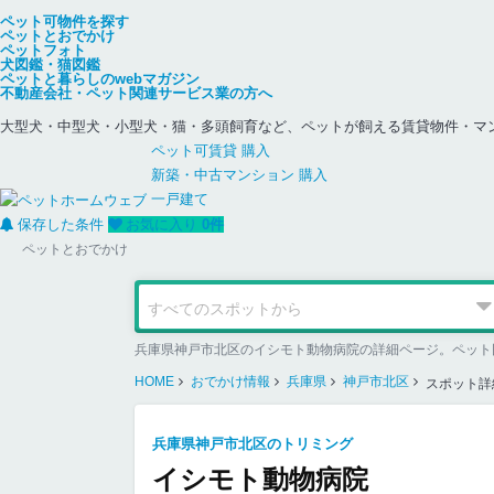
ペット可物件を探す
ペットとおでかけ
ペットフォト
犬図鑑・猫図鑑
ペットと暮らしのwebマガジン
不動産会社・ペット関連サービス業の方へ
大型犬・中型犬・小型犬・猫・多頭飼育など、ペットが飼える賃貸物件・マ
ペット可
賃貸
購入
新築・中古
マンション
購入
一戸建て
保存した条件
お気に入り
0
件
ペットとおでかけ
兵庫県神戸市北区のイシモト動物病院の詳細ページ。ペット
HOME
おでかけ情報
兵庫県
神戸市北区
スポット詳
兵庫県神戸市北区のトリミング
イシモト動物病院