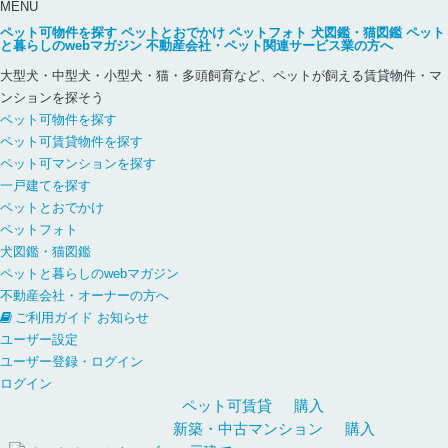
MENU
ペット可物件を探す
ペットとおでかけ
ペットフォト
犬図鑑・猫図鑑
ペット
と暮らしのwebマガジン
不動産会社・ペット関連サービス業の方へ
大型犬・中型犬・小型犬・猫・多頭飼育など、ペットが飼える賃貸物件・マ
ンションを探そう
ペット可物件を探す
ペット可賃貸物件を探す
ペット可マンションを探す
一戸建てを探す
ペットとおでかけ
ペットフォト
犬図鑑・猫図鑑
ペットと暮らしのwebマガジン
不動産会社・オーナーの方へ
ご利用ガイド
お知らせ
ユーザー設定
ユーザー登録・ログイン
ログイン
ペット可
賃貸
購入
新築・中古
マンション
購入