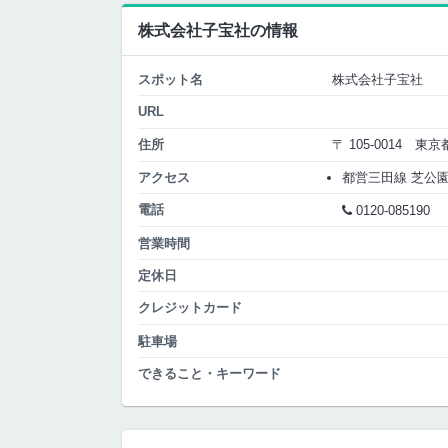
株式会社子宝社の情報
スポット名
株式会社子宝社
URL
住所
〒 105-0014 東
アクセス
都営三田線 芝公園 A
電話
0120-085190
営業時間
定休日
クレジットカード
駐車場
できること・キーワード