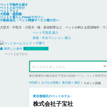
ペット可物件を探す
ペットとおでかけ
ペットフォト
犬図鑑・猫図鑑
ペットと暮らしのwebマガジン
不動産会社・ペット関連サービス業の方へ
大型犬・中型犬・小型犬・猫・多頭飼育など、ペットが飼える賃貸物件・マ
ペット可
賃貸
購入
新築・中古
マンション
購入
一戸建て
保存した条件
お気に入り
0
件
ペットとおでかけ
東京都港区の株式会社子宝社の詳細ページ。ペット同伴可の
HOME
おでかけ情報
東京都
港区
スポット詳細
東京都港区のペットホテル
株式会社子宝社