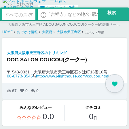
一戸建て
ペットとおでかけ
保存した条件
お気に入り
0
件
大阪府大阪市天王寺区のDOG SALON COUCOU(クークー)の詳細ページ。ペット同伴可のお店探しならペットホームウェブ。ペット可賃貸のお部屋探し、ペット可マンション購入のご検討時にもご利用ください。
HOME
おでかけ情報
大阪府
大阪市天王寺区
スポット詳細
大阪府大阪市天王寺区のトリミング
DOG SALON COUCOU(クークー)
〒 543-0031
大阪府大阪市天王寺区石ヶ辻町16番10号
06-6773-3545
http://www.j-lighthouse.com/coucou.html
67
0
0
みんなのレビュー
クチコミ
0.0
0
件