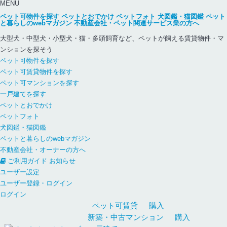
MENU
ペット可物件を探す
ペットとおでかけ
ペットフォト
犬図鑑・猫図鑑
ペット
と暮らしのwebマガジン
不動産会社・ペット関連サービス業の方へ
大型犬・中型犬・小型犬・猫・多頭飼育など、ペットが飼える賃貸物件・マ
ンションを探そう
ペット可物件を探す
ペット可賃貸物件を探す
ペット可マンションを探す
一戸建てを探す
ペットとおでかけ
ペットフォト
犬図鑑・猫図鑑
ペットと暮らしのwebマガジン
不動産会社・オーナーの方へ
ご利用ガイド
お知らせ
ユーザー設定
ユーザー登録・ログイン
ログイン
ペット可
賃貸
購入
新築・中古
マンション
購入