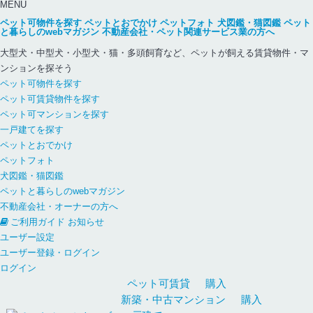
MENU
ペット可物件を探す
ペットとおでかけ
ペットフォト
犬図鑑・猫図鑑
ペット
と暮らしのwebマガジン
不動産会社・ペット関連サービス業の方へ
大型犬・中型犬・小型犬・猫・多頭飼育など、ペットが飼える賃貸物件・マ
ンションを探そう
ペット可物件を探す
ペット可賃貸物件を探す
ペット可マンションを探す
一戸建てを探す
ペットとおでかけ
ペットフォト
犬図鑑・猫図鑑
ペットと暮らしのwebマガジン
不動産会社・オーナーの方へ
ご利用ガイド
お知らせ
ユーザー設定
ユーザー登録・ログイン
ログイン
ペット可
賃貸
購入
新築・中古
マンション
購入