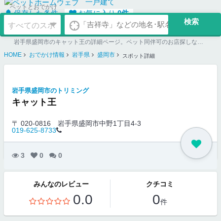
一戸建て
ペットとおでかけ
保存した条件
お気に入り
0
件
岩手県盛岡市のキャット王の詳細ページ。ペット同伴可のお店探しならペットホームウェブ。ペット可賃貸のお部屋探し、ペット可マンション購入のご検討時にもご利用ください。
HOME
おでかけ情報
岩手県
盛岡市
スポット詳細
岩手県盛岡市のトリミング
キャット王
〒 020-0816
岩手県盛岡市中野1丁目4-3
019-625-8733
3
0
0
みんなのレビュー
クチコミ
0.0
0
件