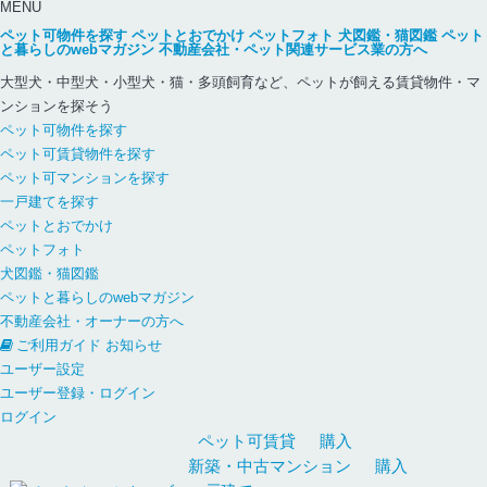
MENU
ペット可物件を探す
ペットとおでかけ
ペットフォト
犬図鑑・猫図鑑
ペット
と暮らしのwebマガジン
不動産会社・ペット関連サービス業の方へ
大型犬・中型犬・小型犬・猫・多頭飼育など、ペットが飼える賃貸物件・マ
ンションを探そう
ペット可物件を探す
ペット可賃貸物件を探す
ペット可マンションを探す
一戸建てを探す
ペットとおでかけ
ペットフォト
犬図鑑・猫図鑑
ペットと暮らしのwebマガジン
不動産会社・オーナーの方へ
ご利用ガイド
お知らせ
ユーザー設定
ユーザー登録・ログイン
ログイン
ペット可
賃貸
購入
新築・中古
マンション
購入