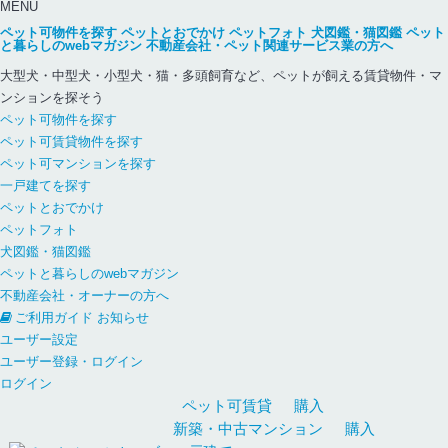
MENU
ペット可物件を探す
ペットとおでかけ
ペットフォト
犬図鑑・猫図鑑
ペット
と暮らしのwebマガジン
不動産会社・ペット関連サービス業の方へ
大型犬・中型犬・小型犬・猫・多頭飼育など、ペットが飼える賃貸物件・マ
ンションを探そう
ペット可物件を探す
ペット可賃貸物件を探す
ペット可マンションを探す
一戸建てを探す
ペットとおでかけ
ペットフォト
犬図鑑・猫図鑑
ペットと暮らしのwebマガジン
不動産会社・オーナーの方へ
ご利用ガイド
お知らせ
ユーザー設定
ユーザー登録・ログイン
ログイン
ペット可
賃貸
購入
新築・中古
マンション
購入