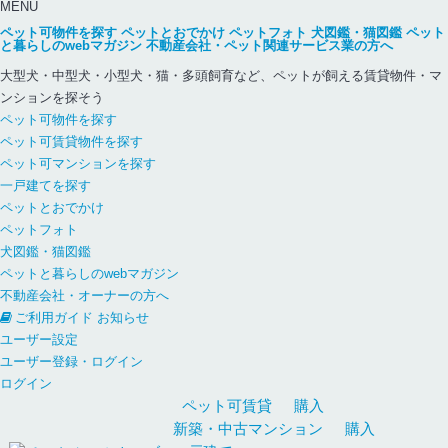
MENU
ペット可物件を探す
ペットとおでかけ
ペットフォト
犬図鑑・猫図鑑
ペット
と暮らしのwebマガジン
不動産会社・ペット関連サービス業の方へ
大型犬・中型犬・小型犬・猫・多頭飼育など、ペットが飼える賃貸物件・マ
ンションを探そう
ペット可物件を探す
ペット可賃貸物件を探す
ペット可マンションを探す
一戸建てを探す
ペットとおでかけ
ペットフォト
犬図鑑・猫図鑑
ペットと暮らしのwebマガジン
不動産会社・オーナーの方へ
ご利用ガイド
お知らせ
ユーザー設定
ユーザー登録・ログイン
ログイン
ペット可
賃貸
購入
新築・中古
マンション
購入