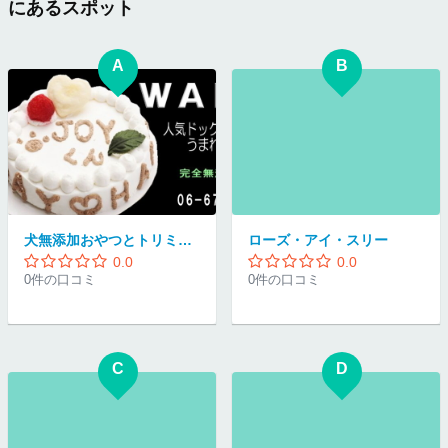
にあるスポット
A
B
犬無添加おやつとトリミングサロンWANBANA
ローズ・アイ・スリー
0.0
0.0
0件の口コミ
0件の口コミ
C
D