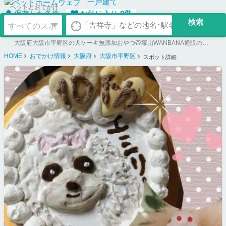
一戸建て
ペットとおでかけ
保存した条件
お気に入り
0
件
大阪府大阪市平野区の犬ケーキ無添加おやつ帝塚山WANBANA通販の詳細ページ。ペット同伴可のお店探しならペットホームウェブ。ペット可賃貸のお部屋探し、ペット可マンション購入のご検討時にもご利用ください。
HOME
おでかけ情報
大阪府
大阪市平野区
スポット詳細