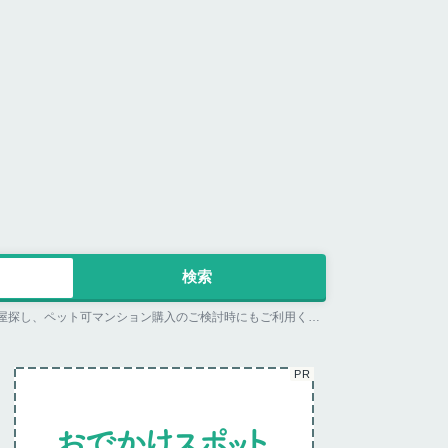
大阪府大阪市北区のヨドバシ梅田 ペットパラダイスplusの詳細ページ。ペット同伴可のお店探しならペットホームウェブ。ペット可賃貸のお部屋探し、ペット可マンション購入のご検討時にもご利用ください。