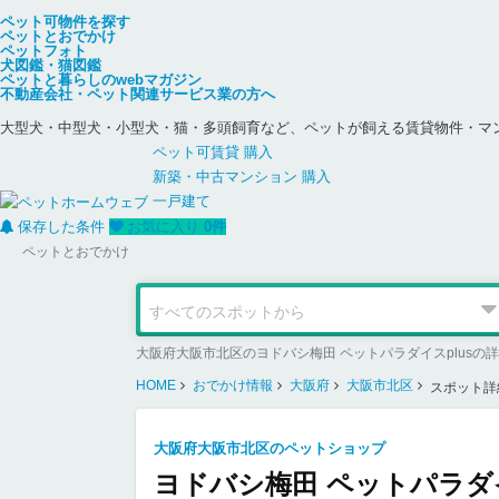
ペット可物件を探す
ペットとおでかけ
ペットフォト
犬図鑑・猫図鑑
ペットと暮らしのwebマガジン
不動産会社・ペット関連サービス業の方へ
大型犬・中型犬・小型犬・猫・多頭飼育など、ペットが飼える賃貸物件・マ
ペット可
賃貸
購入
新築・中古
マンション
購入
一戸建て
保存した条件
お気に入り
0
件
ペットとおでかけ
HOME
おでかけ情報
大阪府
大阪市北区
スポット詳
大阪府大阪市北区のペットショップ
ヨドバシ梅田 ペットパラダイ