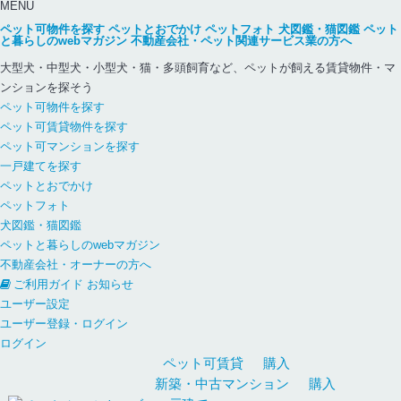
MENU
ペット可物件を探す
ペットとおでかけ
ペットフォト
犬図鑑・猫図鑑
ペット
と暮らしのwebマガジン
不動産会社・ペット関連サービス業の方へ
大型犬・中型犬・小型犬・猫・多頭飼育など、ペットが飼える賃貸物件・マ
ンションを探そう
ペット可物件を探す
ペット可賃貸物件を探す
ペット可マンションを探す
一戸建てを探す
ペットとおでかけ
ペットフォト
犬図鑑・猫図鑑
ペットと暮らしのwebマガジン
不動産会社・オーナーの方へ
ご利用ガイド
お知らせ
ユーザー設定
ユーザー登録・ログイン
ログイン
ペット可
賃貸
購入
新築・中古
マンション
購入