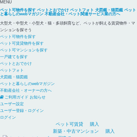
MENU
ペット可物件を探す
ペットとおでかけ
ペットフォト
犬図鑑・猫図鑑
ペット
と暮らしのwebマガジン
不動産会社・ペット関連サービス業の方へ
大型犬・中型犬・小型犬・猫・多頭飼育など、ペットが飼える賃貸物件・マ
ンションを探そう
ペット可物件を探す
ペット可賃貸物件を探す
ペット可マンションを探す
一戸建てを探す
ペットとおでかけ
ペットフォト
犬図鑑・猫図鑑
ペットと暮らしのwebマガジン
不動産会社・オーナーの方へ
ご利用ガイド
お知らせ
ユーザー設定
ユーザー登録・ログイン
ログイン
ペット可
賃貸
購入
新築・中古
マンション
購入