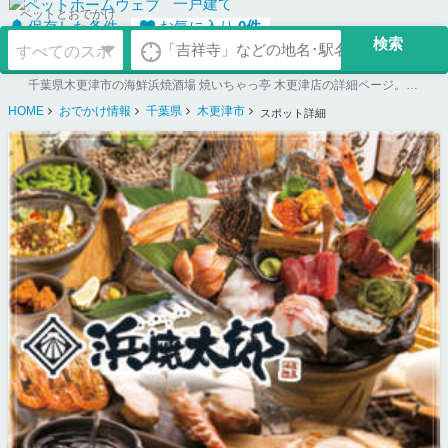
一戸建て
ペットとおでかけ
保存した条件
お気に入り
0
件
千葉県木更津市の海鮮浜焼酒場 焼いちゃっ亭 木更津店の詳細ページ。ペット同伴可のお店探しならペットホームウェブ。ペット可賃貸のお部屋探し、ペット可マンション購入のご検討時にもご利用ください。
HOME
おでかけ情報
千葉県
木更津市
スポット詳細