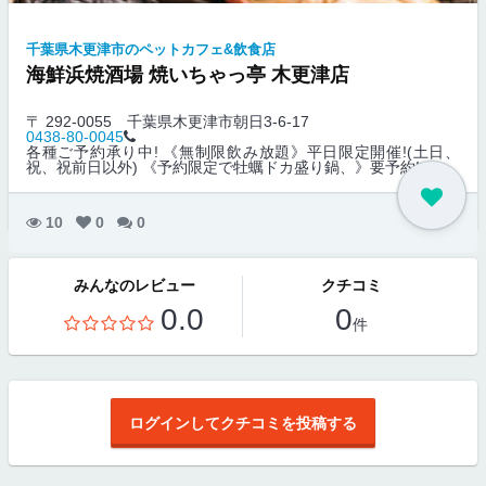
千葉県木更津市のペットカフェ&飲食店
海鮮浜焼酒場 焼いちゃっ亭 木更津店
〒 292-0055
千葉県木更津市朝日3-6-17
0438-80-0045
各種ご予約承り中! 《無制限飲み放題》平日限定開催!(土日、
祝、祝前日以外) 《予約限定で牡蠣ドカ盛り鍋、》要予約!
10
0
0
みんなのレビュー
クチコミ
0.0
0
件
ログインしてクチコミを投稿する