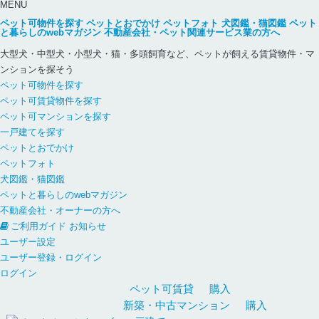
MENU
ペット可物件を探す
ペットとおでかけ
ペットフォト
犬図鑑・猫図鑑
ペット
と暮らしのwebマガジン
不動産会社・ペット関連サービス業の方へ
大型犬・中型犬・小型犬・猫・多頭飼育など、ペットが飼える賃貸物件・マ
ンションを探そう
ペット可物件を探す
ペット可賃貸物件を探す
ペット可マンションを探す
一戸建てを探す
ペットとおでかけ
ペットフォト
犬図鑑・猫図鑑
ペットと暮らしのwebマガジン
不動産会社・オーナーの方へ
ご利用ガイド
お知らせ
ユーザー設定
ユーザー登録・ログイン
ログイン
ペット可
賃貸
購入
新築・中古
マンション
購入