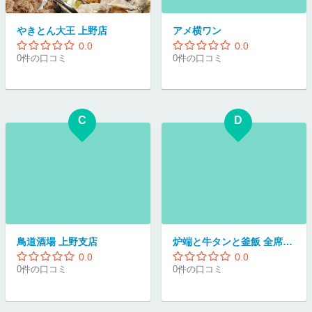
やきとん大王 上野店
アメ横ワン
0.0
0.0
0件の口コミ
0件の口コミ
C
D
鳥道酒場 上野支店
炉端と牛タンと釜飯 全席個室居酒屋 権兵衛 上野本店
0.0
0.0
0件の口コミ
0件の口コミ