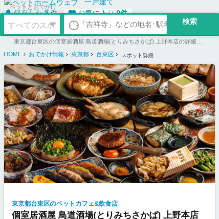
一戸建て
ペットとおでかけ
保存した条件
お気に入り
0
件
東京都台東区の個室居酒屋 鳥道酒場(とりみちさかば) 上野本店の詳細ページ。ペット同伴可のお店探しならペットホームウェブ。ペット可賃貸のお部屋探し、ペット可マンション購入のご検討時にもご利用ください。
HOME
おでかけ情報
東京都
台東区
スポット詳細
東京都台東区のペットカフェ&飲食店
個室居酒屋 鳥道酒場(とりみちさかば) 上野本店