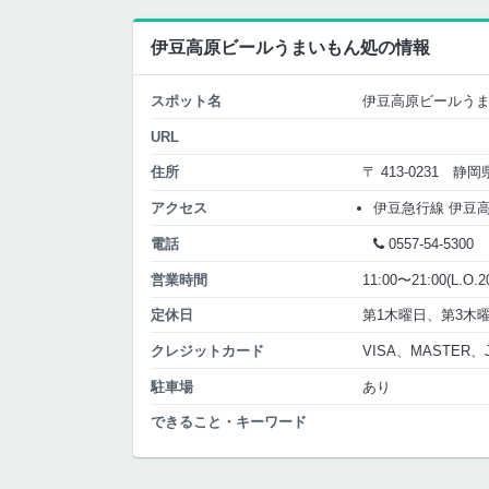
伊豆高原ビールうまいもん処の情報
スポット名
伊豆高原ビールう
URL
住所
〒 413-0231 静
アクセス
伊豆急行線 伊豆
電話
0557-54-5300
営業時間
11:00〜21:00(L.O.20
定休日
第1木曜日、第3木
クレジットカード
VISA、MASTER、
駐車場
あり
できること・キーワード