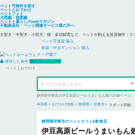
ペット可物件を探す
ペットとおでかけ
ペットフォト
犬図鑑・猫図鑑
ペットと暮らしのwebマガジン
不動産会社・ペット関連サービス業の方へ
大型犬・中型犬・小型犬・猫・多頭飼育など、ペットが飼える賃貸物件・マ
ペット可
賃貸
購入
新築・中古
マンション
購入
一戸建て
保存した条件
お気に入り
0
件
ペットとおでかけ
静岡県伊東市の伊豆高原ビールうまいもん処の詳細ページ。
HOME
おでかけ情報
静岡県
伊東市
スポット詳細
静岡県伊東市のペットカフェ&飲食店
伊豆高原ビールうまいもん