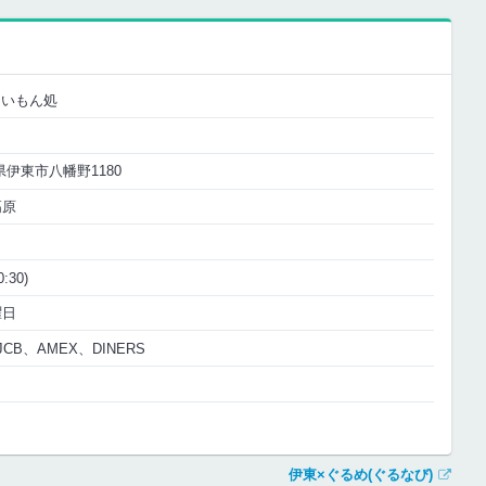
まいもん処
岡県伊東市八幡野1180
高原
:30)
曜日
JCB、AMEX、DINERS
伊東×ぐるめ(ぐるなび)