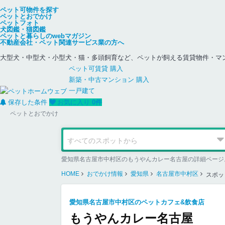
ペット可物件を探す
ペットとおでかけ
ペットフォト
犬図鑑・猫図鑑
ペットと暮らしのwebマガジン
不動産会社・ペット関連サービス業の方へ
大型犬・中型犬・小型犬・猫・多頭飼育など、ペットが飼える賃貸物件・マ
ペット可
賃貸
購入
新築・中古
マンション
購入
一戸建て
保存した条件
お気に入り
0
件
ペットとおでかけ
愛知県名古屋市中村区のもうやんカレー名古屋の詳細ページ
HOME
おでかけ情報
愛知県
名古屋市中村区
スポッ
愛知県名古屋市中村区のペットカフェ&飲食店
もうやんカレー名古屋