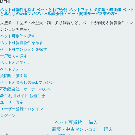
MENU
ペット可物件を探す
ペットとおでかけ
ペットフォト
犬図鑑・猫図鑑
ペット
と暮らしのwebマガジン
不動産会社・ペット関連サービス業の方へ
大型犬・中型犬・小型犬・猫・多頭飼育など、ペットが飼える賃貸物件・マ
ンションを探そう
ペット可物件を探す
ペット可賃貸物件を探す
ペット可マンションを探す
一戸建てを探す
ペットとおでかけ
ペットフォト
犬図鑑・猫図鑑
ペットと暮らしのwebマガジン
不動産会社・オーナーの方へ
ご利用ガイド
お知らせ
ユーザー設定
ユーザー登録・ログイン
ログイン
ペット可
賃貸
購入
新築・中古
マンション
購入