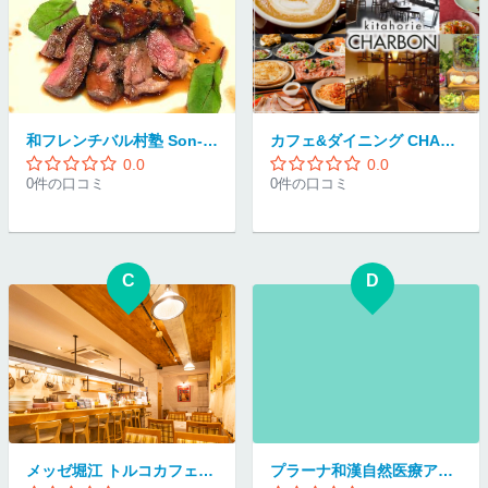
和フレンチバル村塾 Son-ju-cue
カフェ&ダイニング CHARBON 心斎橋店
0.0
0.0
0件の口コミ
0件の口コミ
C
D
メッゼ堀江 トルコカフェ&レストラン
プラーナ和漢自然医療アニマルクリニック