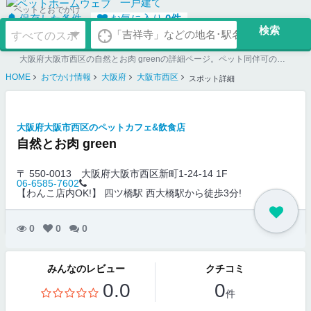
一戸建て
ペットとおでかけ
保存した条件
お気に入り
0
件
大阪府大阪市西区の自然とお肉 greenの詳細ページ。ペット同伴可のお店探しならペットホームウェブ。ペット可賃貸のお部屋探し、ペット可マンション購入のご検討時にもご利用ください。
HOME
おでかけ情報
大阪府
大阪市西区
スポット詳細
大阪府大阪市西区のペットカフェ&飲食店
自然とお肉 green
〒 550-0013
大阪府大阪市西区新町1-24-14 1F
06-6585-7602
【わんこ店内OK!】 四ツ橋駅 西大橋駅から徒歩3分!
0
0
0
みんなのレビュー
クチコミ
0.0
0
件