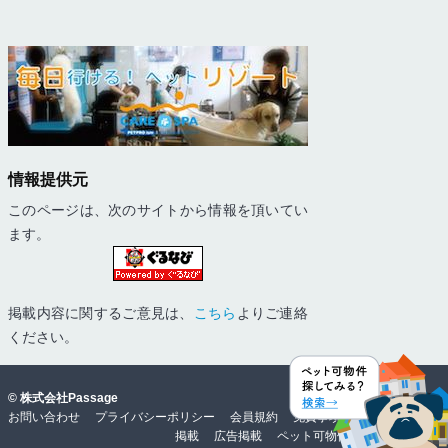
情報提供元
このページは、次のサイトから情報を頂いてい
ます。
掲載内容に関するご意見は、
こちら
よりご連絡
ください。
©
株式会社Passage
お問い合わせ
プライバシーポリシー
会員規約
免責事項・動作環境
物件
掲載
広告掲載
ペット可物件難民0を目指して