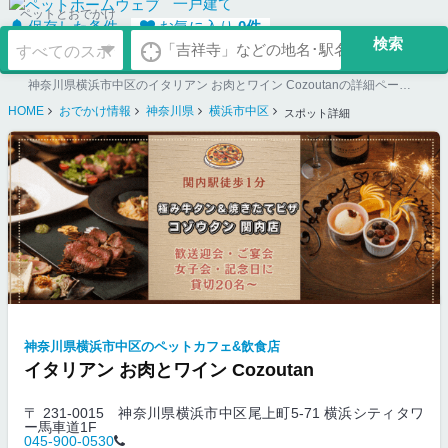
一戸建て
ペットとおでかけ
保存した条件
お気に入り
0
件
神奈川県横浜市中区のイタリアン お肉とワイン Cozoutanの詳細ページ。ペット同伴可のお店探しならペットホームウェブ。ペット可賃貸のお部屋探し、ペット可マンション購入のご検討時にもご利用ください。
HOME
おでかけ情報
神奈川県
横浜市中区
スポット詳細
神奈川県横浜市中区のペットカフェ&飲食店
イタリアン お肉とワイン Cozoutan
〒 231-0015
神奈川県横浜市中区尾上町5-71 横浜シティタワ
ー馬車道1F
045-900-0530