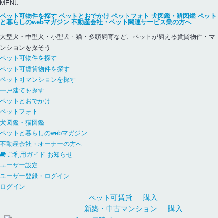
MENU
ペット可物件を探す
ペットとおでかけ
ペットフォト
犬図鑑・猫図鑑
ペット
と暮らしのwebマガジン
不動産会社・ペット関連サービス業の方へ
大型犬・中型犬・小型犬・猫・多頭飼育など、ペットが飼える賃貸物件・マ
ンションを探そう
ペット可物件を探す
ペット可賃貸物件を探す
ペット可マンションを探す
一戸建てを探す
ペットとおでかけ
ペットフォト
犬図鑑・猫図鑑
ペットと暮らしのwebマガジン
不動産会社・オーナーの方へ
ご利用ガイド
お知らせ
ユーザー設定
ユーザー登録・ログイン
ログイン
ペット可
賃貸
購入
新築・中古
マンション
購入