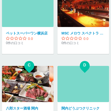
ペットスーパーワン横浜店
MSC メロウ スペクトラ カフェ
0.0
0.0
0件の口コミ
0件の口コミ
C
D
八郎スター酒場 関内
関内どうぶつクリニック