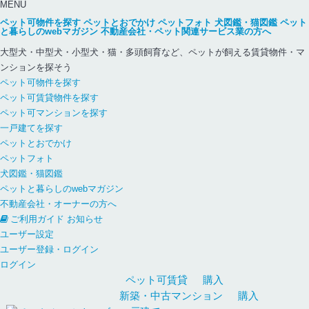
MENU
ペット可物件を探す
ペットとおでかけ
ペットフォト
犬図鑑・猫図鑑
ペット
と暮らしのwebマガジン
不動産会社・ペット関連サービス業の方へ
大型犬・中型犬・小型犬・猫・多頭飼育など、ペットが飼える賃貸物件・マ
ンションを探そう
ペット可物件を探す
ペット可賃貸物件を探す
ペット可マンションを探す
一戸建てを探す
ペットとおでかけ
ペットフォト
犬図鑑・猫図鑑
ペットと暮らしのwebマガジン
不動産会社・オーナーの方へ
ご利用ガイド
お知らせ
ユーザー設定
ユーザー登録・ログイン
ログイン
ペット可
賃貸
購入
新築・中古
マンション
購入