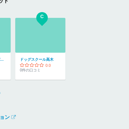
ット
C
ドッグフレンドTOWANI犬舎
ドッグスクール高木
0.0
0件の口コミ
ョン