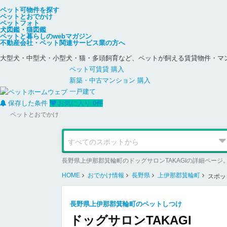
ペット可物件を探す
ペットとおでかけ
ペットフォト
犬図鑑・猫図鑑
ペットと暮らしのwebマガジン
不動産会社・ペット関連サービス業の方へ
大型犬・中型犬・小型犬・猫・多頭飼育など、ペットが飼える賃貸物件・マ
ペット可
賃貸
購入
新築・中古
マンション
購入
一戸建て
保存した条件
お気に入り
0
件
ペットとおでかけ
長野県上伊那郡箕輪町のドッグサロンTAKAGIの詳細ペ
HOME
おでかけ情報
長野県
上伊那郡箕輪町
スポッ
長野県上伊那郡箕輪町のペットしつけ
ドッグサロンTAKAGI