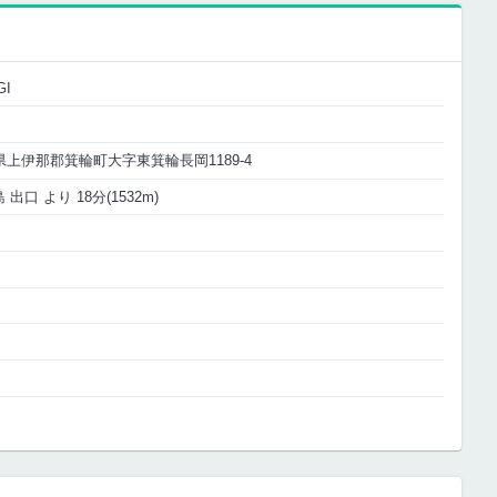
I
長野県上伊那郡箕輪町大字東箕輪長岡1189-4
出口 より 18分(1532m)