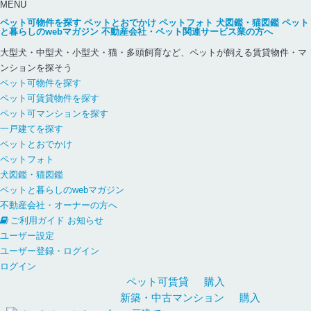
MENU
ペット可物件を探す
ペットとおでかけ
ペットフォト
犬図鑑・猫図鑑
ペット
と暮らしのwebマガジン
不動産会社・ペット関連サービス業の方へ
大型犬・中型犬・小型犬・猫・多頭飼育など、ペットが飼える賃貸物件・マ
ンションを探そう
ペット可物件を探す
ペット可賃貸物件を探す
ペット可マンションを探す
一戸建てを探す
ペットとおでかけ
ペットフォト
犬図鑑・猫図鑑
ペットと暮らしのwebマガジン
不動産会社・オーナーの方へ
ご利用ガイド
お知らせ
ユーザー設定
ユーザー登録・ログイン
ログイン
ペット可
賃貸
購入
新築・中古
マンション
購入