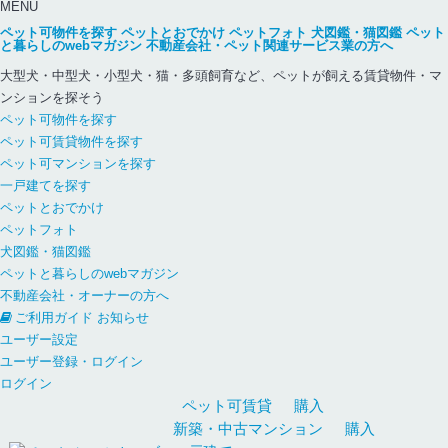
MENU
ペット可物件を探す
ペットとおでかけ
ペットフォト
犬図鑑・猫図鑑
ペット
と暮らしのwebマガジン
不動産会社・ペット関連サービス業の方へ
大型犬・中型犬・小型犬・猫・多頭飼育など、ペットが飼える賃貸物件・マ
ンションを探そう
ペット可物件を探す
ペット可賃貸物件を探す
ペット可マンションを探す
一戸建てを探す
ペットとおでかけ
ペットフォト
犬図鑑・猫図鑑
ペットと暮らしのwebマガジン
不動産会社・オーナーの方へ
ご利用ガイド
お知らせ
ユーザー設定
ユーザー登録・ログイン
ログイン
ペット可
賃貸
購入
新築・中古
マンション
購入