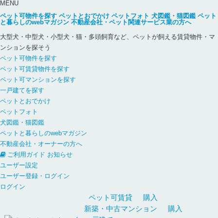
MENU
ペット可物件を探す
ペットとおでかけ
ペットフォト
犬図鑑・猫図鑑
ペット
と暮らしのwebマガジン
不動産会社・ペット関連サービス業の方へ
大型犬・中型犬・小型犬・猫・多頭飼育など、ペットが飼える賃貸物件・マ
ンションを探そう
ペット可物件を探す
ペット可賃貸物件を探す
ペット可マンションを探す
一戸建てを探す
ペットとおでかけ
ペットフォト
犬図鑑・猫図鑑
ペットと暮らしのwebマガジン
不動産会社・オーナーの方へ
ご利用ガイド
お知らせ
ユーザー設定
ユーザー登録・ログイン
ログイン
ペット可
賃貸
購入
新築・中古
マンション
購入